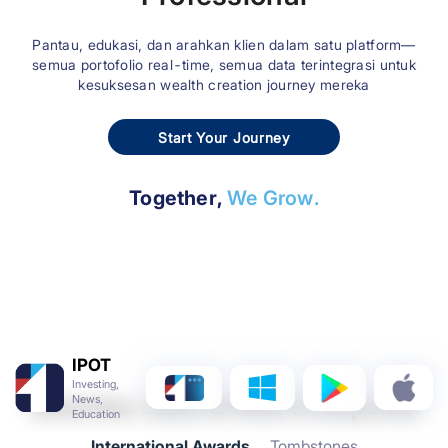
Pantau, edukasi, dan arahkan klien dalam satu platform—
semua portofolio real-time, semua data terintegrasi untuk
kesuksesan wealth creation journey mereka
Start Your Journey
Together,
We Grow.
IPOT
Investing,
News,
Sekuritas Juara di Ritel & Korporasi
Education
International Awards
Tombstones