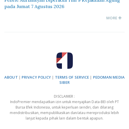
Febrie Adriansyah Diperiksa Tim 9 Kejaksaan Agung
pada Jumat 7 Agustus 2026
MORE
ABOUT
|
PRIVACY POLICY
|
TERMS OF SERVICE
|
PEDOMAN MEDIA
SIBER
DISCLAIMER :
IndoPremier mendapatkan izin untuk menyajikan Data-BEI oleh PT
Bursa Efek Indonesia, untuk keperluan sendiri, dan dilarang
mendistribusikan, mempublikasikan dan/atau mereproduksi lebih
lanjut kepada pihak lain dalam bentuk apapun.