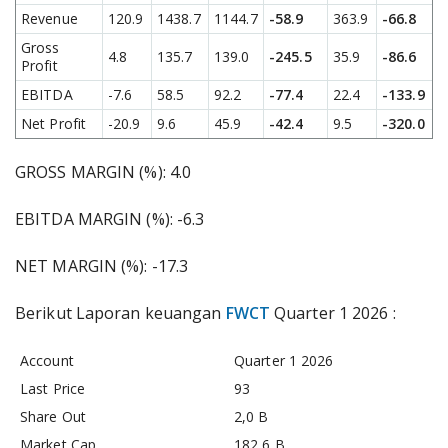
Revenue
120.9
1438.7
1144.7
-58.9
363.9
-66.8
Gross
4.8
135.7
139.0
-245.5
35.9
-86.6
Profit
EBITDA
-7.6
58.5
92.2
-77.4
22.4
-133.9
Net Profit
-20.9
9.6
45.9
-42.4
9.5
-320.0
GROSS MARGIN (%): 4.0
EBITDA MARGIN (%): -6.3
NET MARGIN (%): -17.3
Berikut Laporan keuangan
FWCT
Quarter 1 2026 :
Account
Quarter 1 2026
Last Price
93
Share Out
2,0 B
Market Cap.
182,6 B