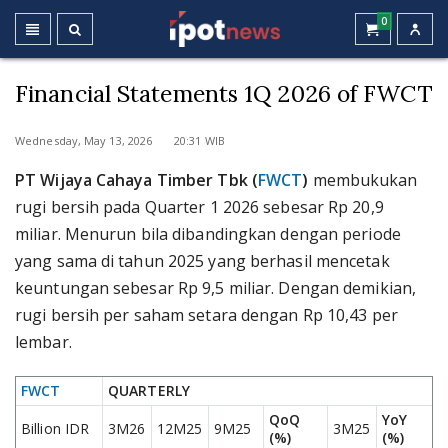
0
Financial Statements 1Q 2026 of FWCT
Wednesday, May 13, 2026 20:31 WIB
PT Wijaya Cahaya Timber Tbk (
FWCT
)
membukukan
rugi bersih pada Quarter 1 2026 sebesar Rp 20,9
miliar. Menurun bila dibandingkan dengan periode
yang sama di tahun 2025 yang berhasil mencetak
keuntungan sebesar Rp 9,5 miliar. Dengan demikian,
rugi bersih per saham setara dengan Rp 10,43 per
lembar.
FWCT
QUARTERLY
QoQ
YoY
Billion IDR
3M26
12M25
9M25
3M25
(%)
(%)