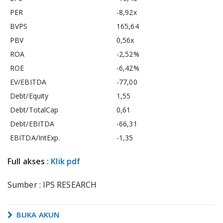
PER
-8,92x
BVPS
165,64
PBV
0,56x
ROA
-2,52%
ROE
-6,42%
EV/EBITDA
-77,00
Debt/Equity
1,55
Debt/TotalCap
0,61
Debt/EBITDA
-66,31
EBITDA/IntExp.
-1,35
Full akses :
Klik pdf
Sumber : IPS RESEARCH
BUKA AKUN