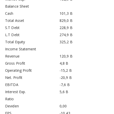
Balance Sheet
Cash
101,3 B
Total Asset
829,0 B
S.T Debt
228,9 B
L.T Debt
274,9 B
Total Equity
325,2 B
Income Statement
Revenue
120,9 B
Gross Profit
4,8 B
Operating Profit
-15,2 B
Net. Profit
-20,9 B
EBITDA
-7,6 B
Interest Exp.
5,6 B
Ratio
Deviden
0,00
EPS
-10,43