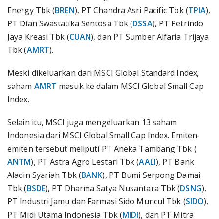
Energy Tbk (
BREN
), PT Chandra Asri Pacific Tbk (
TPIA
),
PT Dian Swastatika Sentosa Tbk (
DSSA
), PT Petrindo
Jaya Kreasi Tbk (
CUAN
), dan PT Sumber Alfaria Trijaya
Tbk (
AMRT
).
Meski dikeluarkan dari MSCI Global Standard Index,
saham
AMRT
masuk ke dalam MSCI Global Small Cap
Index.
Selain itu, MSCI juga mengeluarkan 13 saham
Indonesia dari MSCI Global Small Cap Index. Emiten-
emiten tersebut meliputi PT Aneka Tambang Tbk (
ANTM
), PT Astra Agro Lestari Tbk (
AALI
), PT Bank
Aladin Syariah Tbk (
BANK
), PT Bumi Serpong Damai
Tbk (
BSDE
), PT Dharma Satya Nusantara Tbk (
DSNG
),
PT Industri Jamu dan Farmasi Sido Muncul Tbk (
SIDO
),
PT Midi Utama Indonesia Tbk (
MIDI
), dan PT Mitra