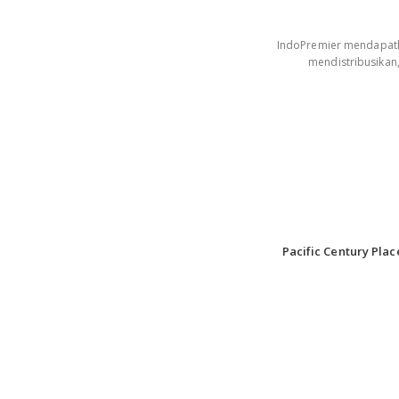
IndoPremier mendapatkan
mendistribusikan
Pacific Century Plac