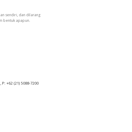
an sendiri, dan dilarang
am bentuk apapun.
, P: +62 (21) 5088-7200