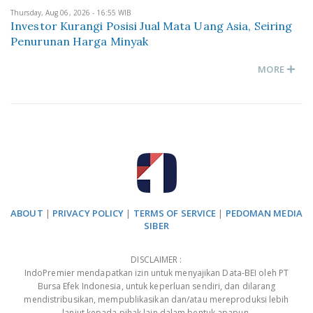
Thursday, Aug 06, 2026 - 16:55 WIB
Investor Kurangi Posisi Jual Mata Uang Asia, Seiring
Penurunan Harga Minyak
MORE
ABOUT
|
PRIVACY POLICY
|
TERMS OF SERVICE
|
PEDOMAN MEDIA
SIBER
DISCLAIMER :
IndoPremier mendapatkan izin untuk menyajikan Data-BEI oleh PT
Bursa Efek Indonesia, untuk keperluan sendiri, dan dilarang
mendistribusikan, mempublikasikan dan/atau mereproduksi lebih
lanjut kepada pihak lain dalam bentuk apapun.